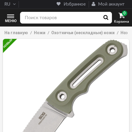
RU
Избранное
Мой аккаунт
0
МЕНЮ
Корзина
На главную
Ножи
Охотничьи (нескладные) ножи
Нож т
НОВЫЙ