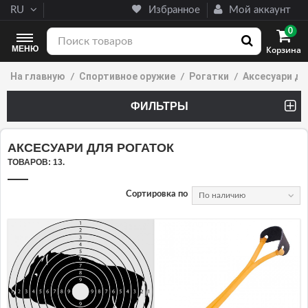
RU
Избранное
Мой аккаунт
0
МЕНЮ
Корзина
На главную
Спортивное оружие
Рогатки
Аксесуари дл
ФИЛЬТРЫ
(5 PRODUCTS)
АКСЕСУАРИ ДЛЯ РОГАТОК
ТОВАРОВ: 13.
Сортировка по
По наличию