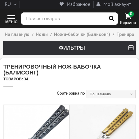
RU
Избранное
Мой аккаунт
0
МЕНЮ
Корзина
На главную
Ножи
Ножи-бабочки (Балисонг)
Тренирово
ФИЛЬТРЫ
(10 PRODUCTS)
ТРЕНИРОВОЧНЫЙ НОЖ-БАБОЧКА
(БАЛИСОНГ)
ТОВАРОВ: 34.
Сортировка по
По наличию