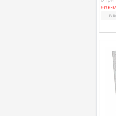
Нет в на
В 