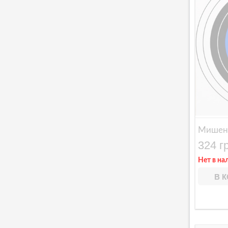
Мишень
324 г
Нет в на
В 