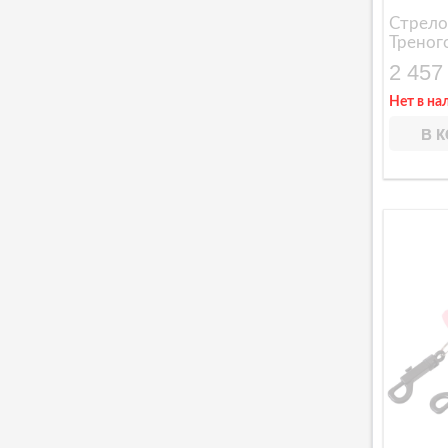
Стрело
Треног
2 457
Нет в на
В 