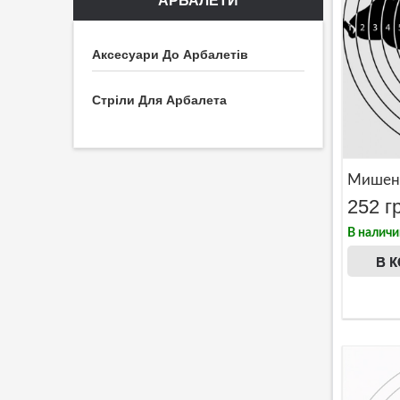
АРБАЛЕТИ
Аксесуари До Арбалетів
Стріли Для Арбалета
Мишень
252 г
В наличи
В 