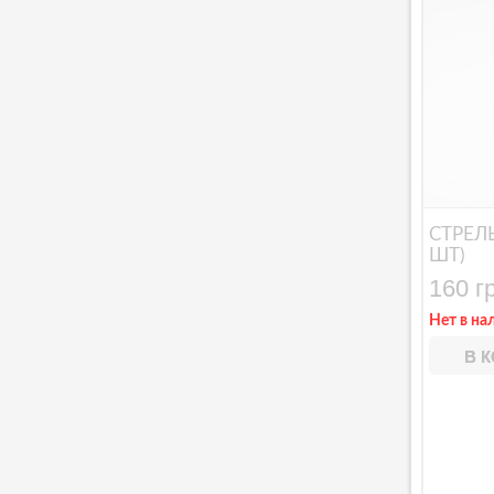
СТРЕЛ
ШТ)
160 г
Нет в на
В 