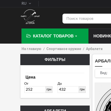
RU
КАТАЛОГ ТОВАРОВ
НОВИН
На главную
Спортивное оружие
Арбалети
ФИЛЬТРЫ
АРБАЛ
(2 PRODUCTS)
Вид:
Цена
От
До
грн
грн