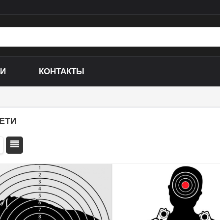
КИ
КОНТАКТЫ
Складные ножи
Кухонные ножи
Выкидные ножи
Ножи для дайвинга
ЕТИ
Ножи-бабочки (Балисонг)
Ножи ручной работы
Керамбиты
Ножи специального 
Тычковые ножи
Охотничьи (несклад
Метательные ножи
Сувенирные ножи
Сюрикены
Тактические ножи