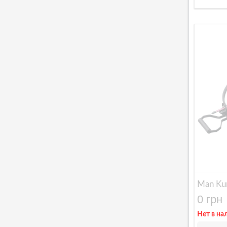
Man Ku
0 грн
Нет в на