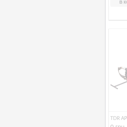
В 
TDR АР
0 грн