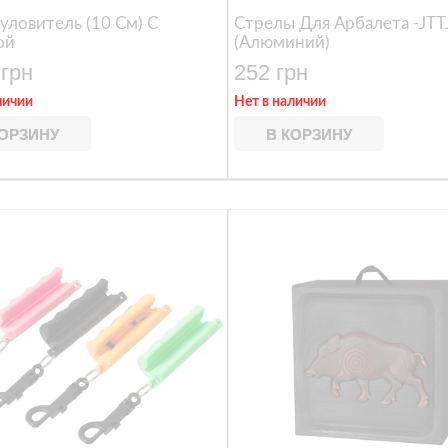
уловитель (10 См) С
Стрелы Для Арбалета -JTT
ой
(алюминий)
 грн
252 грн
личии
Нет в наличии
КОРЗИНУ
В КОРЗИНУ