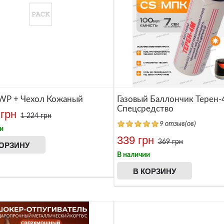
Многофункциональный нож
WP + Чехол Кожаный
Газовый Баллончик Терен
Спецсредство
 грн
1 224 грн
9 отзыв(ов)
и
339 грн
369 грн
КОРЗИНУ
В наличии
В КОРЗИНУ