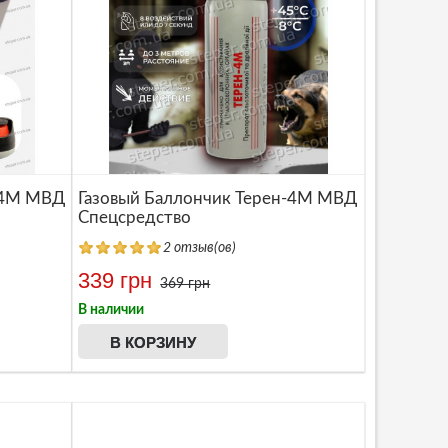
-4М МВД
Газовый Баллончик Терен-4М МВД
Спецсредство
2 отзыв(ов)
339 грн
369 грн
В наличии
В КОРЗИНУ