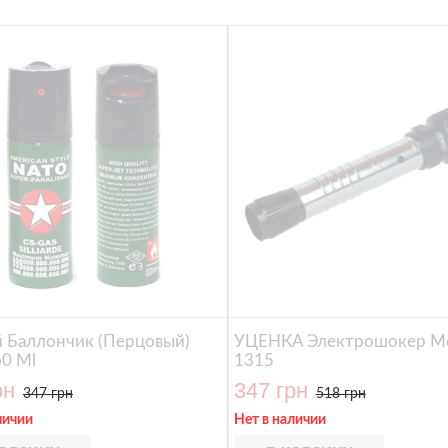
й Баллончик (перцовый)
УЦЕНКА Электрошокер М
0 Ml
1315
рн
347 грн
347 грн
518 грн
личии
Нет в наличии