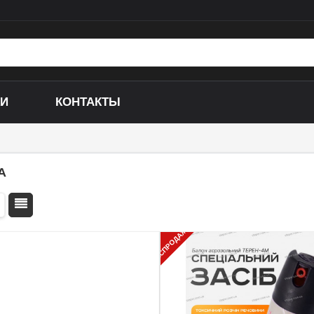
КИ
КОНТАКТЫ
Складные ножи
Кухонные ножи
Выкидные ножи
Ножи для дайвинга
А
Ножи-бабочки (Балисонг)
Ножи ручной работы
Керамбиты
Ножи специального 
РАСПРОДАЖА!
Тычковые ножи
Охотничьи (несклад
Метательные ножи
Сувенирные ножи
Сюрикены
Тактические ножи