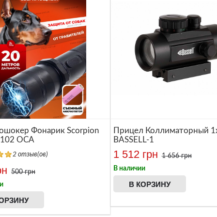
ошокер Фонарик Scorpion
Прицел Коллиматорный 1x
 1102 ОСА
BASSELL-1
1 512 грн
2 отзыв(ов)
1 656 грн
рн
В наличии
500 грн
В КОРЗИНУ
и
КОРЗИНУ