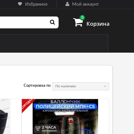
Избранное
Мой аккаунт
0
Корзина
Сортировка по
По наличию
назначения
РАСПРОДАЖА!
ные) ножи