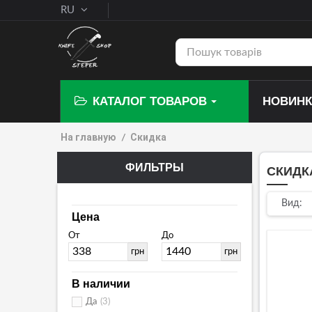
RU
КАТАЛОГ ТОВАРОВ
НОВИН
На главную
Скидка
ФИЛЬТРЫ
СКИДК
(5 PRODUCTS)
Вид:
Цена
От
До
грн
грн
В наличии
Да
(3)