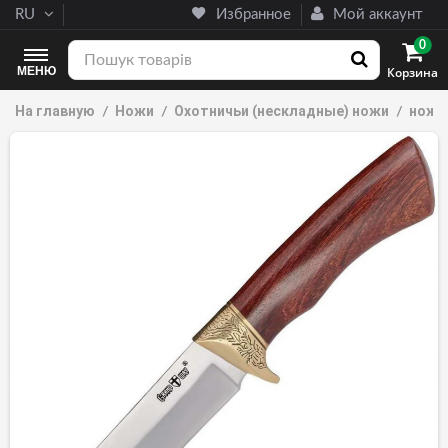
RU
Избранное
Мой аккаунт
0
МЕНЮ
Корзина
На главную
Ножи
Охотничьи (нескладные) ножи
нож 