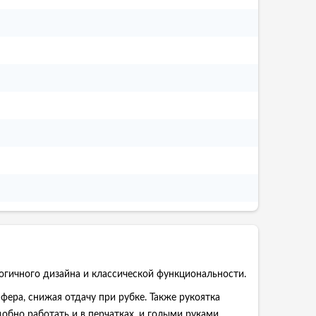
огичного дизайна и классической функциональности.
ера, снижая отдачу при рубке. Также рукоятка
обно работать и в перчатках, и голыми руками.