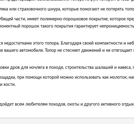
ляка или страховочного шнура, которые помогают не потерять топо
убящей части, имеет полимерно-порошковое покрытие, которое пре
ентный порошок такого покрытия гарантирует непроницаемость со
 недостатками этого топора. Благодаря своей компактности и неб
ке вашего автомобиля. Топор не стесняет движений и не отягощает
овки дров для ночлега в походе, строительства шалашей и навеса,
лощадка, при помощи которой можно использовать как молоток, нап
и кости.
одойдет всем любителям походов, охоты и другого активного отдых