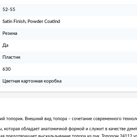
52-55
Satin Finish, Powder Coatind
Резина
Да
Пластик
630
Цветная картонная коробка
й топорик. Внешний вид топора – сочетание современного технол
, которая обладает анатомичной формой и служит в качестве демпф
рая предотвращает выскальзывание топора из рук. Топором 24112 уд