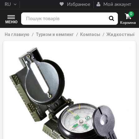
RU
Избранное
Мой аккаунт
0
МЕНЮ
Корзина
На главную
Туризм и кемпинг
Компасы
Жидкостный К