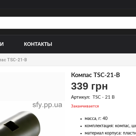
КИ
КОНТАКТЫ
ас TSC-21-B
Складные ножи
Кухонные ножи
Выкидные ножи
Ножи для дайвинга
Компас TSC-21-B
339 грн
Ножи-бабочки (Балисонг)
Ножи ручной работы
Керамбиты
Ножи специального 
Артикул:
TSC - 21 B
Тычковые ножи
Охотничьи (несклад
Заканчивается
Метательные ножи
Сувенирные ножи
масса, г: 40
Сюрикены
Тактические ножи
комплектация: компас, шн
материал корпуса: пласт