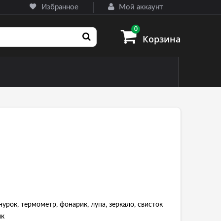
Избранное
Мой аккаунт
0
Корзина
назначения
ные) ножи
урок, термометр, фонарик, лупа, зеркало, свисток
ик