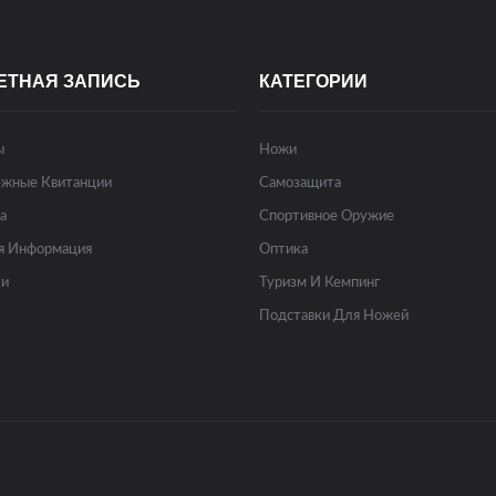
ЕТНАЯ ЗАПИСЬ
КАТЕГОРИИ
ы
Ножи
жные Квитанции
Самозащита
а
Спортивное Оружие
я Информация
Оптика
ки
Туризм И Кемпинг
Подставки Для Ножей