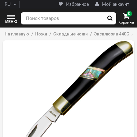
RU
Избранное
Мой аккаунт
0
МЕНЮ
Корзина
На главную
Ножи
Складные ножи
Эксклюзив 440С