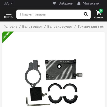
UA
Вибране
Мій акаунт
0
МЕНЮ
Кошик
Головна
Велотовари
Велоаксесуари
Тримач для телеф
НОВИЙ