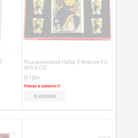
Z
Подарунковий Набір З Флягою F3-
409 8 OZ
0 грн
Немає в наявності
В КОШИК