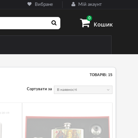
Вибране
Мій акаунт
0
Кошик
і) ножі
ТОВАРІВ: 15
Сортувати за
В наявності
ризначення