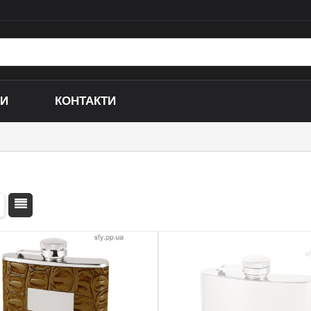
КИ
КОНТАКТИ
Складні ножі
Кухонні ножі
Викидні ножі
Мисливські (нескладн
И
Ніж-метелик (Балісонг)
Ножі для дайвінгу
Керамбіти
Ножі ручної роботи
Тичкові ножі
Ножі спеціального п
Метальні ножі
Сувенірні ножі
Сюрікени
Тактичні ножі