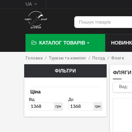
UA
КАТАЛОГ ТОВАРІВ
НОВИН
Головна
Туризм та кемпінг
Посуд
Фляги
ФІЛЬТРИ
ФЛЯГ
(1 ТОВАР)
Вид:
Ціна
Від
До
грн
грн