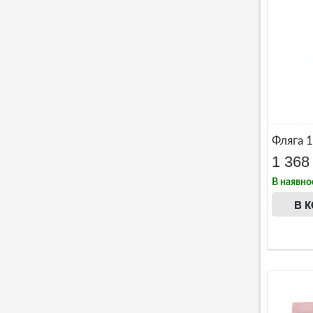
Фляга 
1 368
В наявно
В 