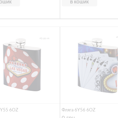
КОШИК
В КОШИК
6Y55 6OZ
Фляга 6Y56 6OZ
0 грн