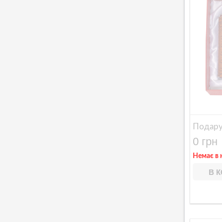
Подару
0 грн
Немає в 
В 