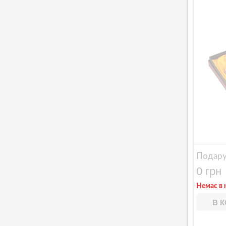
Подару
0 грн
Немає в 
В 