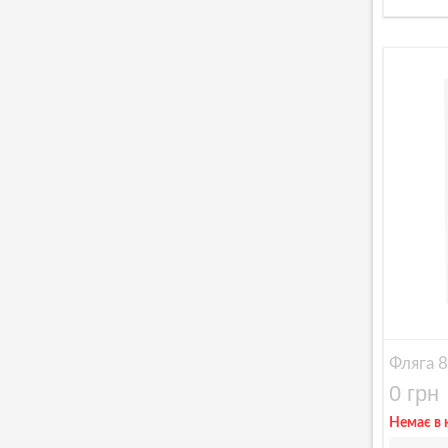
Фляга 
0 грн
Немає в 