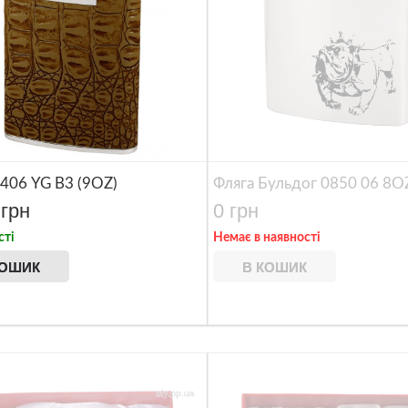
Багатофункціональний ніж
1406 YG B3 (9OZ)
Фляга Бульдог 0850 06 8O
 грн
0 грн
сті
Немає в наявності
КОШИК
В КОШИК