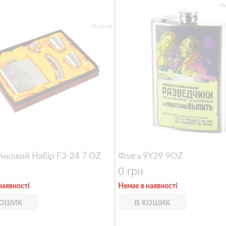
нковий Набір F3-24 7 OZ
Фляга 9Y29 9OZ
0 грн
наявності
Немає в наявності
КОШИК
В КОШИК