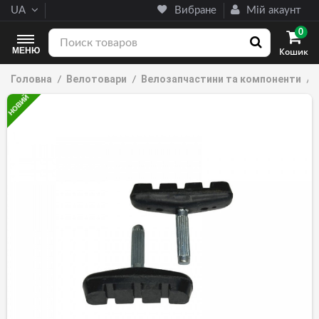
UA
Вибране
Мій акаунт
0
МЕНЮ
Кошик
Головна
Велотовари
Велозапчастини та компоненти
НОВИЙ