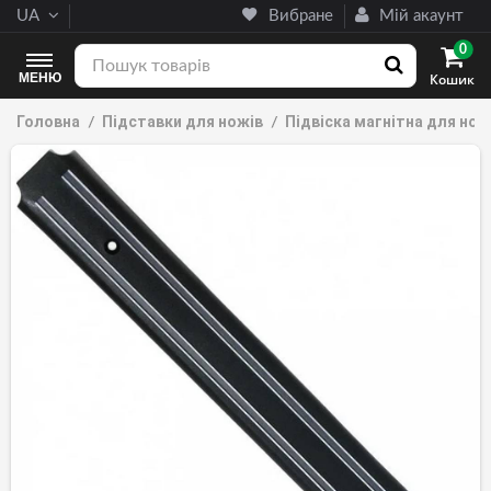
UA
Вибране
Мій акаунт
0
МЕНЮ
Кошик
Головна
Підставки для ножів
Підвіска магнітна для нож