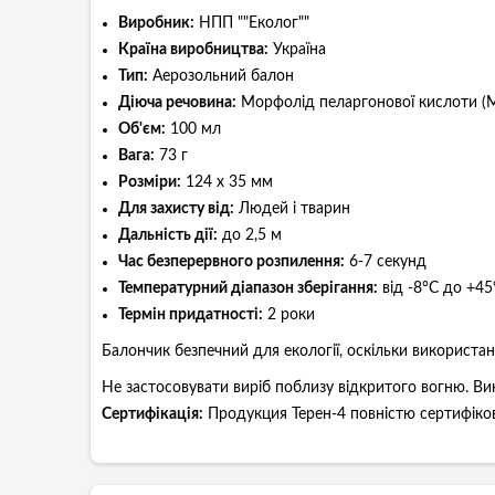
Виробник:
НПП ""Еколог""
Країна виробництва:
Україна
Тип:
Аерозольний балон
Діюча речовина:
Морфолід пеларгонової кислоти (
Об'єм:
100 мл
Вага:
73 г
Розміри:
124 x 35 мм
Для захисту від:
Людей і тварин
Дальність дії:
до 2,5 м
Час безперервного розпилення:
6-7 секунд
Температурний діапазон зберігання:
від -8°C до +45
Термін придатності:
2 роки
Балончик безпечний для екології, оскільки використа
Не застосовувати виріб поблизу відкритого вогню. Ви
Сертифікація:
Продукция Терен-4 повністю сертифіков