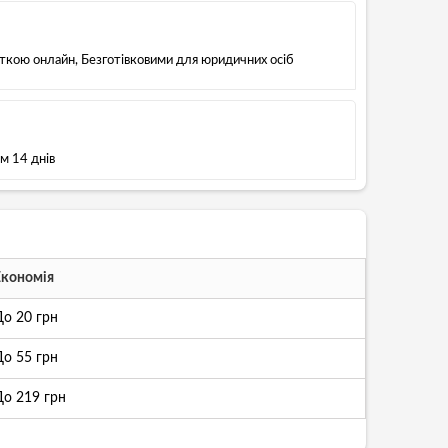
рткою онлайн, Безготівковими для юридичних осіб
м 14 днів
Економія
До
20 грн
До
55 грн
До
219 грн