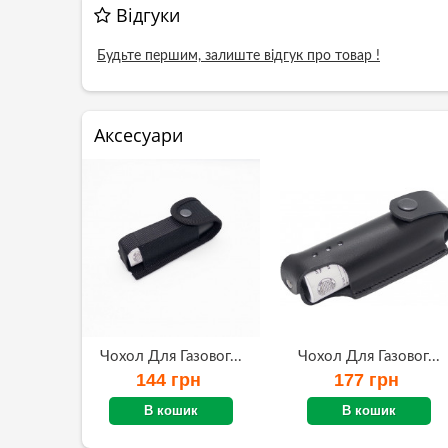
Відгуки
Будьте першим, залиште відгук про товар !
Аксесуари
Чохол Для Газовог...
Чохол Для Газовог...
144 грн
177 грн
В кошик
В кошик