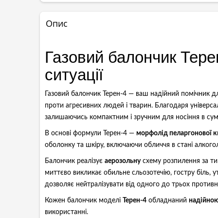
Опис
Газовий балончик Тере
ситуації
Газовий балончик Терен-4 — ваш надійний помічник д
проти агресивних людей і тварин. Благодаря універса
залишаючись компактним і зручним для носіння в сум
В основі формули Терен-4 —
морфолід пеларгонової 
оболонку та шкіру, включаючи обличчя в стані алкогол
Балончик реалізує
аерозольну
схему розпилення за ти
миттєво викликає обильне сльозотечію, гостру біль, 
дозволяє нейтралізувати від одного до трьох противни
Кожен балончик моделі
Терен-4
обладнаний
надійно
використанні.