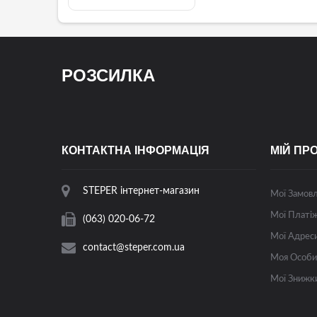
РОЗСИЛКА
КОНТАКТНА ІНФОРМАЦІЯ
МІЙ ПР
STEPER інтернет-магазин
Мої Замов
Мої Платіж
(063) 020-06-72
Мої Адрес
contact@steper.com.ua
Моя Особи
Мої Знижк