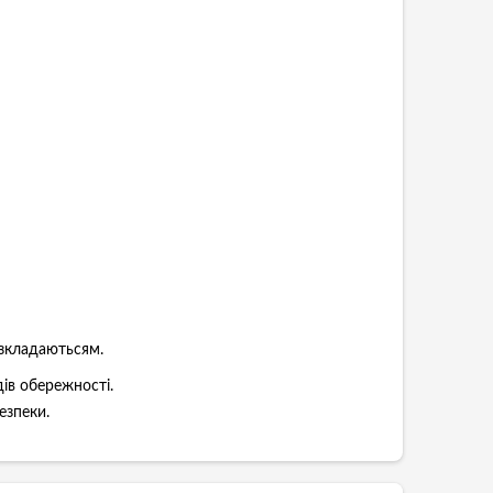
озкладаютьсям.
ів обережності.
езпеки.