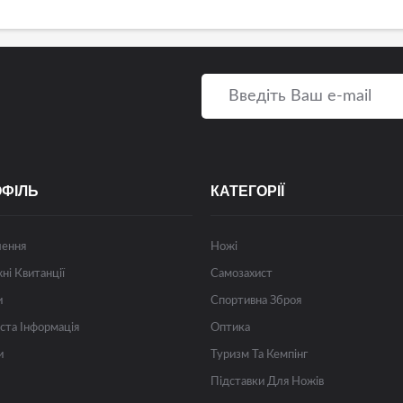
ОФІЛЬ
КАТЕГОРІЇ
лення
Ножі
ні Квитанції
Самозахист
и
Спортивна Зброя
ста Інформація
Оптика
и
Туризм Та Кемпінг
Підставки Для Ножів