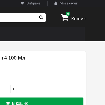
Вибране
Мій акаунт
0
Кошик
і) ножі
ен 4 100 Мл
ризначення
+
В кошик