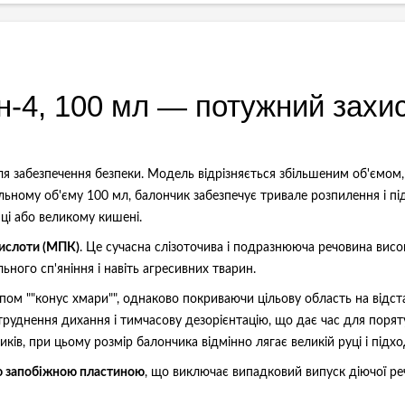
н-4, 100 мл — потужний захис
ля забезпечення безпеки. Модель відрізняється збільшеним об'ємом
льному об'єму 100 мл, балончик забезпечує тривале розпилення і пі
ці або великому кишені.
кислоти (МПК)
. Це сучасна слізоточива і подразнююча речовина висо
ьного сп'яніння і навіть агресивних тварин.
пом ""конус хмари"", однаково покриваючи цільову область на відст
утруднення дихання і тимчасову дезорієнтацію, що дає час для поря
ків, при цьому розмір балончика відмінно лягає великій руці і підх
ю запобіжною пластиною
, що виключає випадковий випуск діючої р