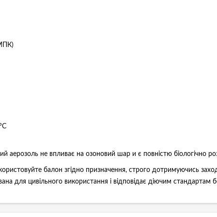
МПК)
°C
ний аерозоль не впливає на озоновий шар и є повністю біологічно р
користовуйте балон згідно призначення, строго дотримуючись заход
ана для цивільного використання і відповідає діючим стандартам б