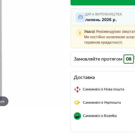
Багатофункціональний ніж
ДАТА ВИРОБНИЦТВА
липень 2026 р.
Увага!
Рекомендуємо звертати
!
Ми постійно оновлюємо асорт
терміном придатності.
:
Замовляйте протягом
08
Доставка
Самовивіз із Нова пошта
ния
Самовивіз із Укрпошта
Самовивіз із Rozetka