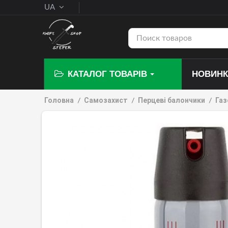
UA
КАТАЛОГ ТОВАРІВ
НОВИН
Головна
Самозахист
Перцеві балончики
Газ