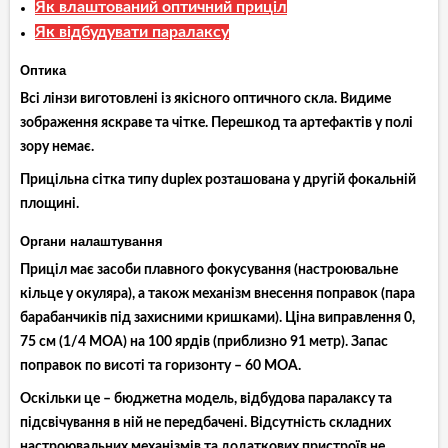
Як влаштований оптичний приціл
Як відбудувати паралаксу
Оптика
Всі лінзи виготовлені із якісного оптичного скла. Видиме
зображення яскраве та чітке. Перешкод та артефактів у полі
зору немає.
Прицільна сітка типу duplex розташована у другій фокальній
площині.
Органи налаштування
Приціл має засоби плавного фокусування (настроювальне
кільце у окуляра), а також механізм внесення поправок (пара
барабанчиків під захисними кришками). Ціна виправлення 0,
75 см (1/4 МОА) на 100 ярдів (приблизно 91 метр). Запас
поправок по висоті та горизонту – 60 МОА.
Оскільки це – бюджетна модель, відбудова паралаксу та
підсвічування в ній не передбачені. Відсутність складних
настроювальних механізмів та додаткових пристроїв не