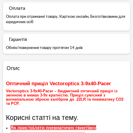
Оплата
Оплата при отриманні товару, Карткою онлайн, Безготівковими для
юридичних осіб
Гарантія
Обмін/повернення товару протягом 14 днів
Опис
Оптичний приціл Vectoroptics 3-9x40-Pacer
Vectoroptics 3-9x40-Pacer – бюджетний оптичний приціл із
змінною в межах 3-9х кратністю. Приціл сумісний з
вогнепальною зброєю калібром до .22LR та пневматику СО2
та РСР.
Корисні статті на тему.
Як пристріляти пневматичну гвинтівку