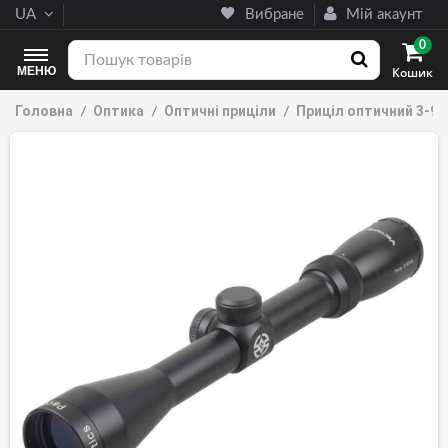
UA
Вибране
Мій акаунт
0
МЕНЮ
Кошик
Головна
Оптика
Оптичні приціли
Приціл оптичний 3-9x