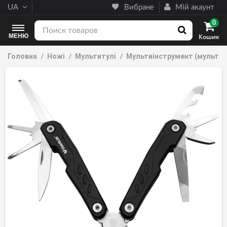
UA
Вибране
Мій акаунт
0
МЕНЮ
Кошик
Головна
Ножі
Мультитулі
Мультиінструмент (мультит