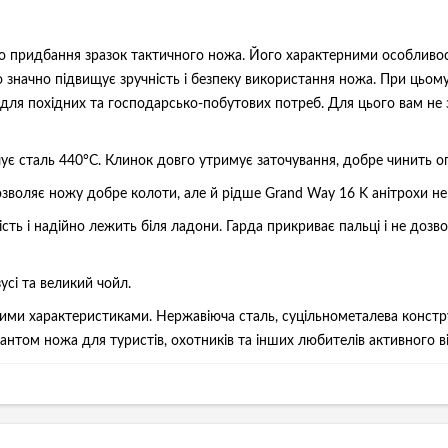
о придбання зразок тактичного ножа. Його характерними особливос
, що значно підвищує зручність і безпеку використання ножа. При ць
и для похідних та господарсько-побутових потреб. Для цього вам н
ує сталь 440°С. Клинок довго утримує заточування, добре чинить опі
зволяє ножу добре колоти, але й рідше Grand Way 16 K анітрохи не
сть і надійно лежить біля ладони. Гарда прикриває пальці і не дозвол
усі та великий чойл.
ими характеристиками. Нержавіюча сталь, суцільнометалева конструк
антом ножа для туристів, охотників та інших любителів активного в