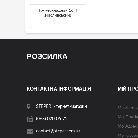
Ніж нескладний 16 K
(мисливський)
РОЗСИЛКА
КОНТАКТНА ІНФОРМАЦІЯ
МІЙ ПР
STEPER інтернет-магазин
Мої Замов
Мої Платіж
(063) 020-06-72
Мої Адрес
contact@steper.com.ua
Моя Особи