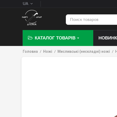
UA
КАТАЛОГ ТОВАРІВ
НОВИН
Головна
Ножі
Мисливські (нескладні) ножі