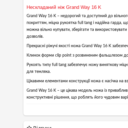
Нескладаний ніж Grand Way 16 K
Grand Way 16 K – недорогий та доступний до вільног
покриттям, міцна рукоятка full tang і надійна гарда
можна вільно купувати, зберігати та використовуват
дозволів.
Прекрасні ріжучі якості ножа Grand Way 16 K забезпеч
Клинок форми clip point з розвиненим фальшлезом до
Рукоять типу full tang забезпечує ножу виняткову міцні
для темляка.
Цікавими елементами конструкції ножа є насічка на вз
Grand Way 16 K – це цікава модель ножа із приваблив
конструктивні рішення, що роблять його чудовим варі