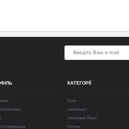
ОФІЛЬ
КАТЕГОРІЇ
лення
Ножі
ні Квитанції
Самозахист
и
Спортивна Зброя
ста Інформація
Оптика