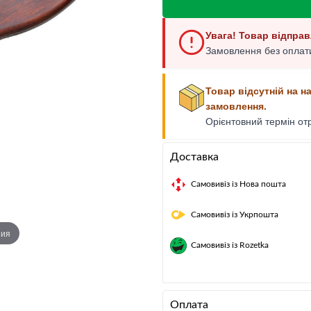
Багатофункціональний ніж
Увага! Товар відправ
Замовлення без оплати
Товар відсутній на н
замовлення.
Орієнтовний термін о
Доставка
Самовивіз із Нова пошта
Самовивіз із Укрпошта
ния
Самовивіз із Rozetka
Оплата