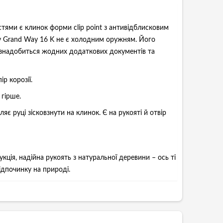
тями є клинок форми clip point з антивідблисковим
ому Grand Way 16 K не є холодним оружням. Його
е знадобиться жодних додаткових документів та
р корозії.
 гірше.
яє руці зісковзнути на клинок. Є на рукояті й отвір
ція, надійна рукоять з натуральної деревини – ось ті
ідпочинку на природі.