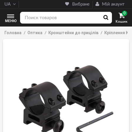
UA
Вибране
Мій акаунт
0
МЕНЮ
Кошик
Головна
Оптика
Кронштейни до прицілів
Кріплення Кр