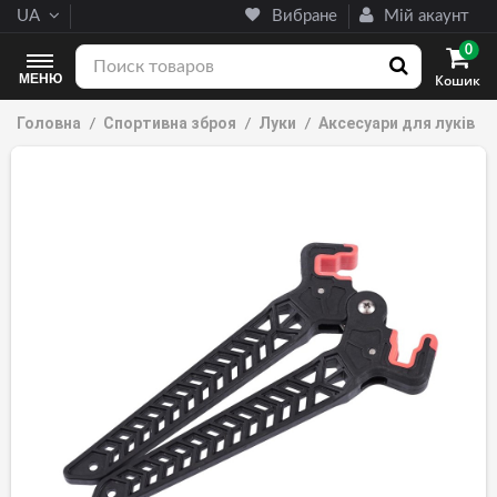
UA
Вибране
Мій акаунт
0
МЕНЮ
Кошик
Головна
Спортивна зброя
Луки
Аксесуари для луків