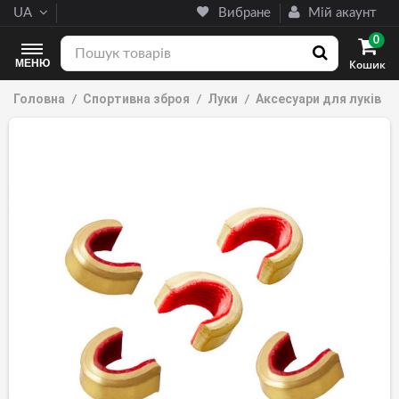
UA
Вибране
Мій акаунт
0
МЕНЮ
Кошик
Головна
Спортивна зброя
Луки
Аксесуари для луків