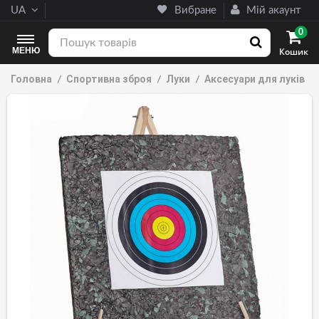
UA
Вибране
Мій акаунт
0
МЕНЮ
Кошик
Головна
Спортивна зброя
Луки
Аксесуари для луків